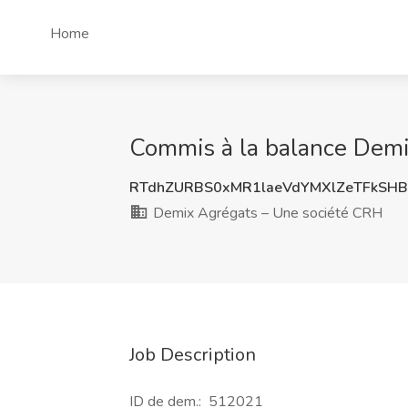
Home
Commis à la balance Demi
RTdhZURBS0xMR1laeVdYMXlZeTFkSH
Demix Agrégats – Une société CRH
Job Description
ID de dem.: 512021