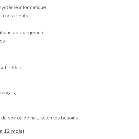
 système informatique
e à nos clients
ations de chargement
xes
soft Office;
rançais;
t de soir ou de nuit, selon les besoins.
on 12 mois)