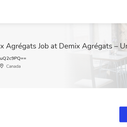
x Agrégats Job at Demix Agrégats – U
BuQ2c9PQ==
Canada